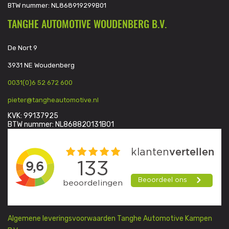
BTW nummer: NL868919299B01
TANGHE AUTOMOTIVE WOUDENBERG B.V.
De Nort 9
3931 NE Woudenberg
0031(0)6 52 672 600
pieter@tangheautomotive.nl
KVK: 99137925
BTW nummer: NL868820131B01
Algemene leveringsvoorwaarden Tanghe Automotive Kampen