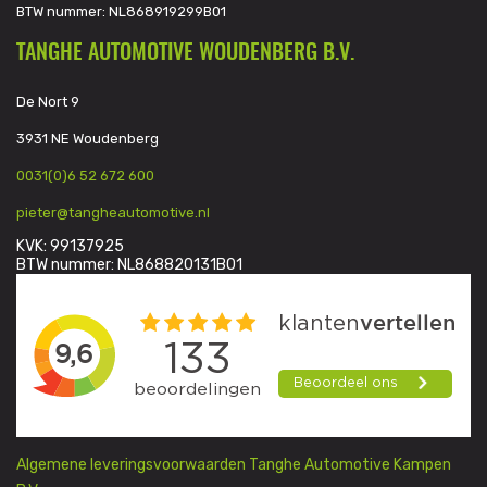
BTW nummer: NL868919299B01
TANGHE AUTOMOTIVE WOUDENBERG B.V.
De Nort 9
3931 NE Woudenberg
0031(0)6 52 672 600
pieter@tangheautomotive.nl
KVK: 99137925
BTW nummer: NL868820131B01
Algemene leveringsvoorwaarden Tanghe Automotive Kampen