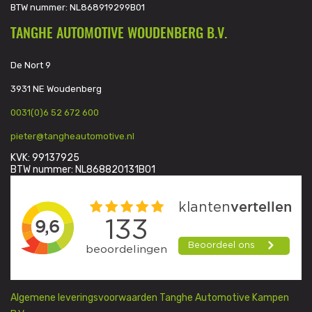
BTW nummer: NL868919299B01
TANGHE AUTOMOTIVE WOUDENBERG B.V.
De Nort 9
3931 NE Woudenberg
0031(0)6 52 672 600
pieter@tangheautomotive.nl
KVK: 99137925
BTW nummer: NL868820131B01
Algemene leveringsvoorwaarden Tanghe Automotive Kampen