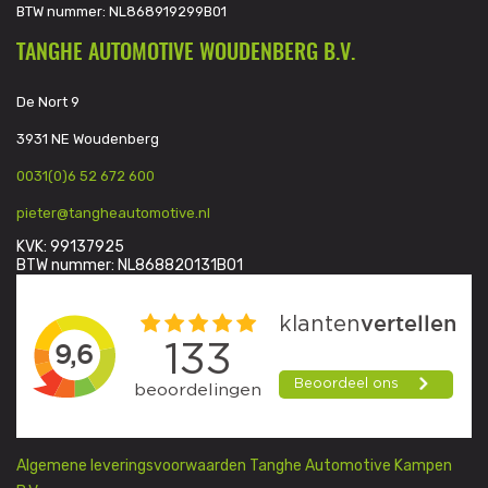
BTW nummer: NL868919299B01
TANGHE AUTOMOTIVE WOUDENBERG B.V.
De Nort 9
3931 NE Woudenberg
0031(0)6 52 672 600
pieter@tangheautomotive.nl
KVK: 99137925
BTW nummer: NL868820131B01
Algemene leveringsvoorwaarden Tanghe Automotive Kampen