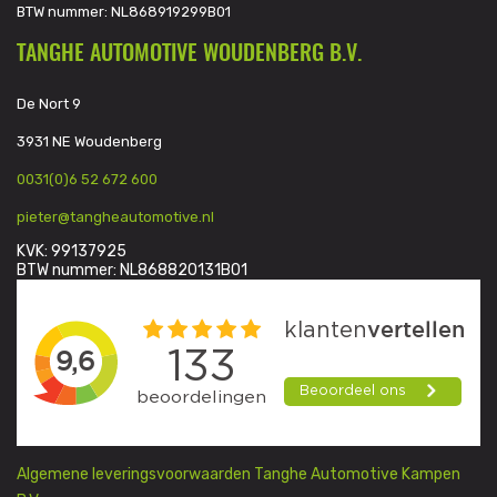
BTW nummer: NL868919299B01
TANGHE AUTOMOTIVE WOUDENBERG B.V.
De Nort 9
3931 NE Woudenberg
0031(0)6 52 672 600
pieter@tangheautomotive.nl
KVK: 99137925
BTW nummer: NL868820131B01
Algemene leveringsvoorwaarden Tanghe Automotive Kampen