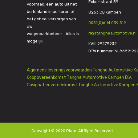
Eckertstraat 39
voorraad, een auto uit het
buitenland importeren of
8263 CB Kampen
het geheel verzorgen van
0031(0)6 14 039 519
uw
rik@tangheautomotive.nl
wagenparkbeheer….Alles is
mogelijk!
KVK: 99279932
BTW nummer: NL8689192
Algemene leveringsvoorwaarden Tanghe Automotive Ka
Koopovereenkomst Tanghe Automotive Kampen B.V.
Cosignatieovereenkomst Tanghe Automotive Kampen B
Copyright © 2020
Plate
. All Right Reserved.