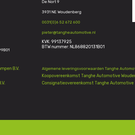
De Nort 9
3931 NE Woudenberg
0031(0)6 52 672 600
pieter@tangheautomotive.nl
KVK: 99137925
BTW nummer: NL868820131B01
99B01
mpen B.V.
Algemene leveringsvoorwaarden Tanghe Automot
Koopovereenkomst Tanghe Automotive Wouden
.V.
Consignatieovereenkomst Tanghe Automotive 