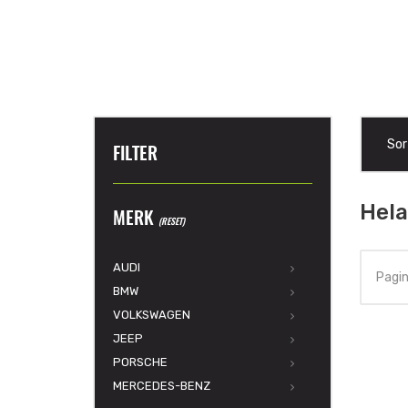
Sor
FILTER
Hela
MERK
(RESET)
AUDI
Pagin
BMW
VOLKSWAGEN
JEEP
PORSCHE
MERCEDES-BENZ