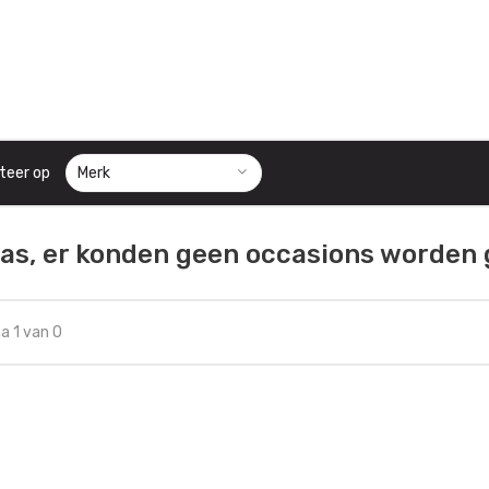
teer op
as, er konden geen occasions worden
a 1 van 0