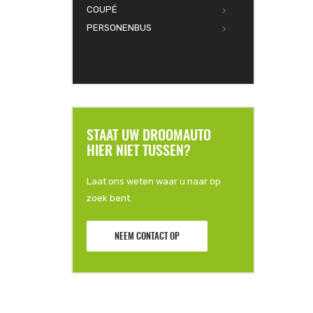
COUPÉ
PERSONENBUS
STAAT UW DROOMAUTO
HIER NIET TUSSEN?
Laat ons weten waar u naar op
zoek bent.
NEEM CONTACT OP