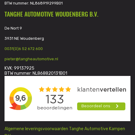
BTW nummer: NL868919299B01
TANGHE AUTOMOTIVE WOUDENBERG B.V.
De Nort 9
3931 NE Woudenberg
0031(0)6 52 672 600
pieter@tangheautomotive.nl
KVK: 99137925
BTW nummer: NL868820131B01
Algemene leveringsvoorwaarden Tanghe Automotive Kampen