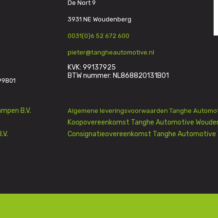
De Nort 9
3931 NE Woudenberg
0031(0)6 52 672 600
pieter@tangheautomotive.nl
KVK: 99137925
BTW nummer: NL868820131B01
99B01
mpen B.V.
Algemene leveringsvoorwaarden Tanghe Automot
Koopovereenkomst Tanghe Automotive Wouden
.V.
Consignatieovereenkomst Tanghe Automotive 