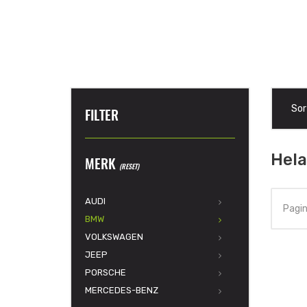
Sor
FILTER
Hela
MERK
(RESET)
AUDI
Pagin
BMW
VOLKSWAGEN
JEEP
PORSCHE
MERCEDES-BENZ