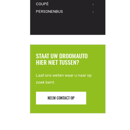
COUPÉ
PERSONENBUS
STAAT UW DROOMAUTO
HIER NIET TUSSEN?
Laat ons weten waar u naar op
zoek bent.
NEEM CONTACT OP