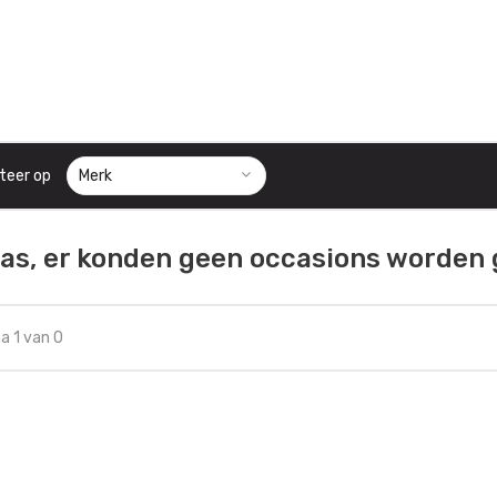
teer op
as, er konden geen occasions worden
a 1 van 0