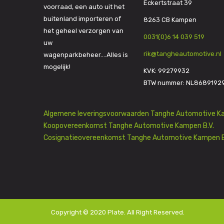
Eckertstraat 39
voorraad, een auto uit het
buitenland importeren of
8263 CB Kampen
het geheel verzorgen van
0031(0)6 14 039 519
uw
rik@tangheautomotive.nl
wagenparkbeheer….Alles is
mogelijk!
KVK: 99279932
BTW nummer: NL8689192
Algemene leveringsvoorwaarden Tanghe Automotive Ka
Koopovereenkomst Tanghe Automotive Kampen B.V.
Cosignatieovereenkomst Tanghe Automotive Kampen B
Copyright © 2020
Plate
. All Right Reserved.