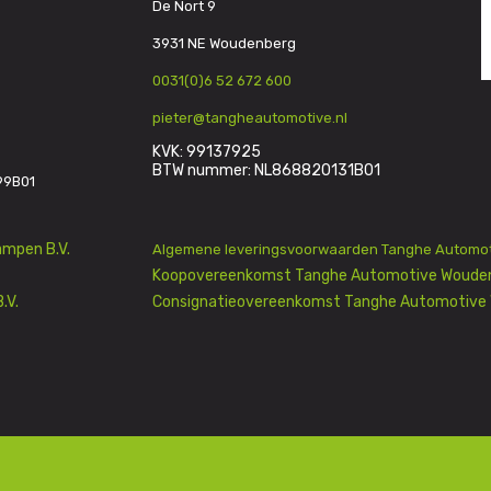
De Nort 9
3931 NE Woudenberg
0031(0)6 52 672 600
pieter@tangheautomotive.nl
KVK: 99137925
BTW nummer: NL868820131B01
99B01
mpen B.V.
Algemene leveringsvoorwaarden Tanghe Automot
Koopovereenkomst Tanghe Automotive Wouden
.V.
Consignatieovereenkomst Tanghe Automotive 