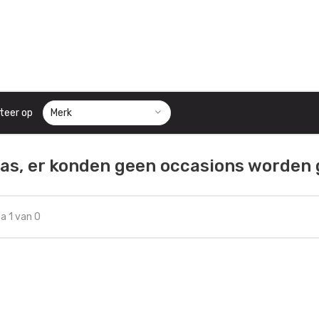
teer op
as, er konden geen occasions worden
a 1 van 0