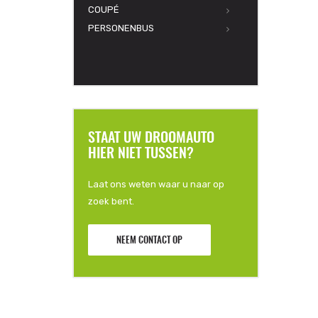
COUPÉ
PERSONENBUS
STAAT UW DROOMAUTO
HIER NIET TUSSEN?
Laat ons weten waar u naar op
zoek bent.
NEEM CONTACT OP