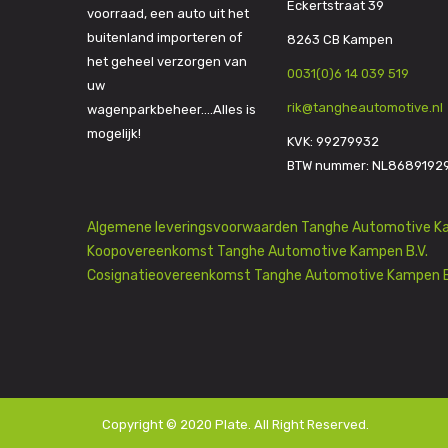
Eckertstraat 39
voorraad, een auto uit het
buitenland importeren of
8263 CB Kampen
het geheel verzorgen van
0031(0)6 14 039 519
uw
rik@tangheautomotive.nl
wagenparkbeheer….Alles is
mogelijk!
KVK: 99279932
BTW nummer: NL8689192
Algemene leveringsvoorwaarden Tanghe Automotive Ka
Koopovereenkomst Tanghe Automotive Kampen B.V.
Cosignatieovereenkomst Tanghe Automotive Kampen B
Copyright © 2020
Plate
. All Right Reserved.