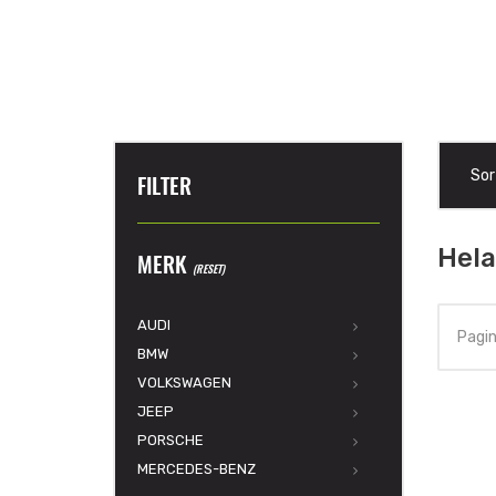
Sor
FILTER
Hela
MERK
(RESET)
AUDI
Pagin
BMW
VOLKSWAGEN
JEEP
PORSCHE
MERCEDES-BENZ