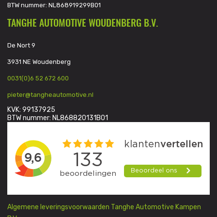
BTW nummer: NL868919299B01
TANGHE AUTOMOTIVE WOUDENBERG B.V.
De Nort 9
3931 NE Woudenberg
0031(0)6 52 672 600
pieter@tangheautomotive.nl
KVK: 99137925
BTW nummer: NL868820131B01
Algemene leveringsvoorwaarden Tanghe Automotive Kampen