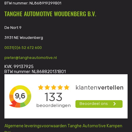
BTW nummer: NL868919299B01
TANGHE AUTOMOTIVE WOUDENBERG B.V.
De Nort 9
3931 NE Woudenberg
0031(0)6 52 672 600
pieter@tangheautomotive.nl
KVK: 99137925
BTW nummer: NL868820131B01
Algemene leveringsvoorwaarden Tanghe Automotive Kampen