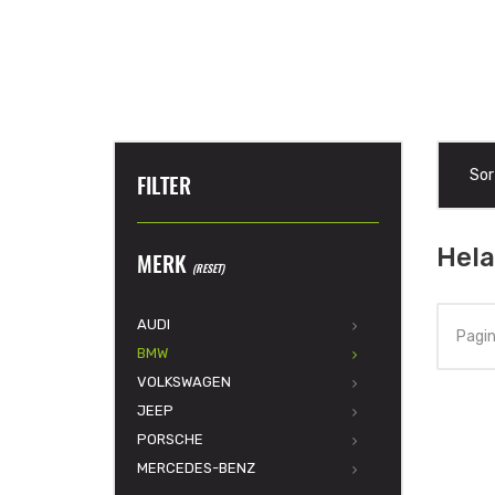
Sor
FILTER
Hela
MERK
(RESET)
AUDI
Pagin
BMW
VOLKSWAGEN
JEEP
PORSCHE
MERCEDES-BENZ