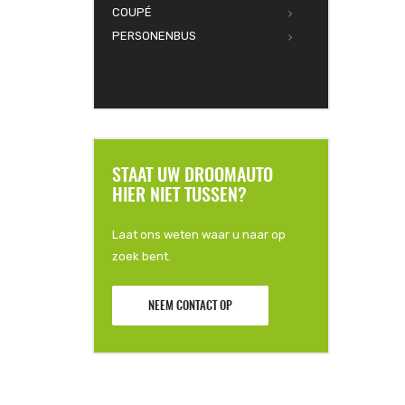
COUPÉ
PERSONENBUS
STAAT UW DROOMAUTO
HIER NIET TUSSEN?
Laat ons weten waar u naar op
zoek bent.
NEEM CONTACT OP