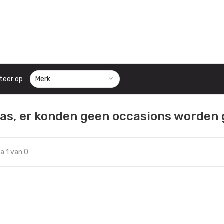
teer op
as, er konden geen occasions worden
a 1 van 0