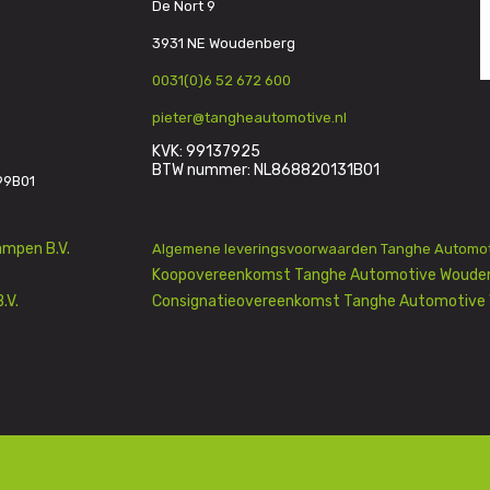
De Nort 9
3931 NE Woudenberg
0031(0)6 52 672 600
pieter@tangheautomotive.nl
KVK: 99137925
BTW nummer: NL868820131B01
99B01
mpen B.V.
Algemene leveringsvoorwaarden Tanghe Automot
Koopovereenkomst Tanghe Automotive Wouden
.V.
Consignatieovereenkomst Tanghe Automotive 