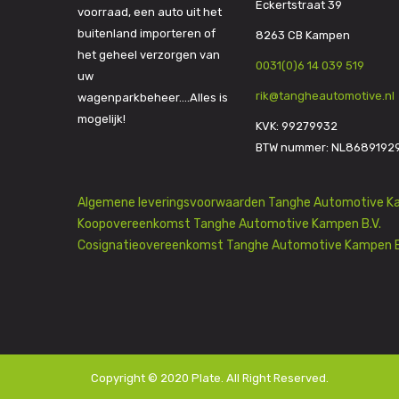
Eckertstraat 39
voorraad, een auto uit het
buitenland importeren of
8263 CB Kampen
het geheel verzorgen van
0031(0)6 14 039 519
uw
rik@tangheautomotive.nl
wagenparkbeheer….Alles is
mogelijk!
KVK: 99279932
BTW nummer: NL8689192
Algemene leveringsvoorwaarden Tanghe Automotive Ka
Koopovereenkomst Tanghe Automotive Kampen B.V.
Cosignatieovereenkomst Tanghe Automotive Kampen B
Copyright © 2020
Plate
. All Right Reserved.