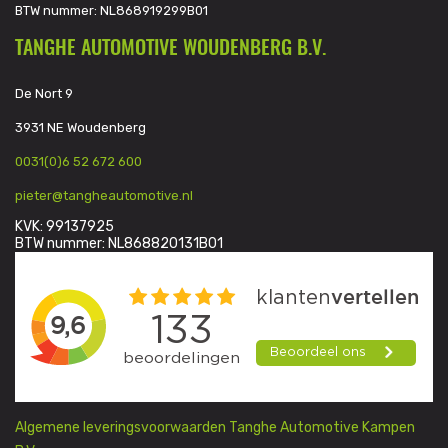
BTW nummer: NL868919299B01
TANGHE AUTOMOTIVE WOUDENBERG B.V.
De Nort 9
3931 NE Woudenberg
0031(0)6 52 672 600
pieter@tangheautomotive.nl
KVK: 99137925
BTW nummer: NL868820131B01
Algemene leveringsvoorwaarden Tanghe Automotive Kampen