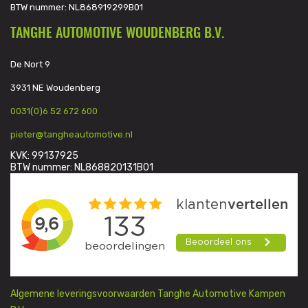
BTW nummer: NL868919299B01
TANGHE AUTOMOTIVE WOUDENBERG B.V.
De Nort 9
3931 NE Woudenberg
0031(0)6 52 672 600
pieter@tangheautomotive.nl
KVK: 99137925
BTW nummer: NL868820131B01
Algemene leveringsvoorwaarden Tanghe Automotive Kampen