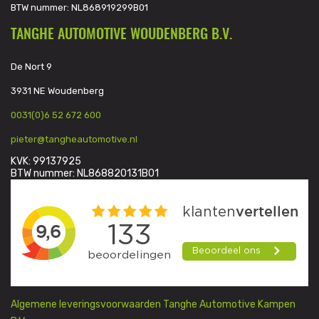
BTW nummer: NL868919299B01
TANGHE AUTOMOTIVE WOUDENBERG B.V.
De Nort 9
3931 NE Woudenberg
0031(0)6 52 672 600
pieter@tangheautomotive.nl
KVK: 99137925
BTW nummer: NL868820131B01
Algemene leveringsvoorwaarden Tanghe Automotive Kampen