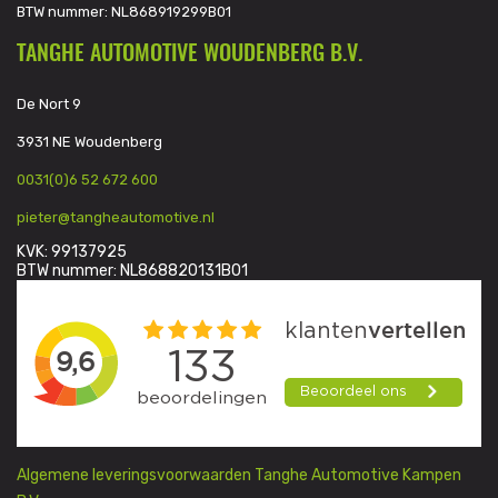
BTW nummer: NL868919299B01
TANGHE AUTOMOTIVE WOUDENBERG B.V.
De Nort 9
3931 NE Woudenberg
0031(0)6 52 672 600
pieter@tangheautomotive.nl
KVK: 99137925
BTW nummer: NL868820131B01
Algemene leveringsvoorwaarden Tanghe Automotive Kampen