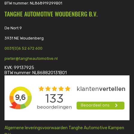
BTW nummer: NL868919299B01
TANGHE AUTOMOTIVE WOUDENBERG B.V.
De Nort 9
3931 NE Woudenberg
0031(0)6 52 672 600
pieter@tangheautomotive.nl
KVK: 99137925
BTW nummer: NL868820131B01
Algemene leveringsvoorwaarden Tanghe Automotive Kampen