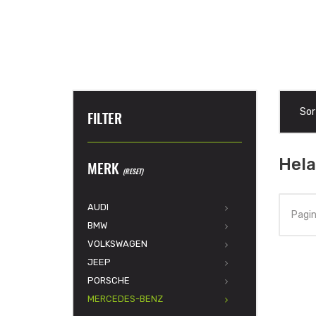
Sor
FILTER
Hela
MERK
(RESET)
AUDI
Pagin
BMW
VOLKSWAGEN
JEEP
PORSCHE
MERCEDES-BENZ