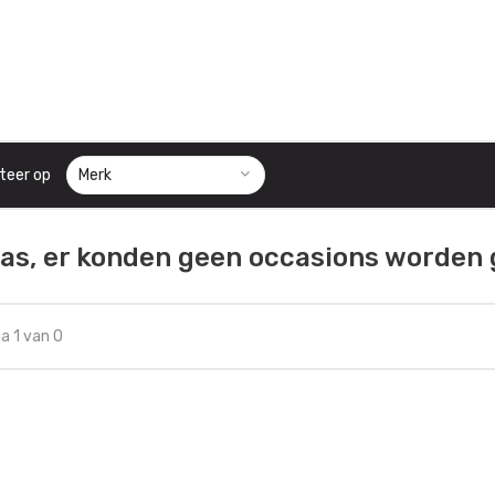
teer op
as, er konden geen occasions worden
a 1 van 0