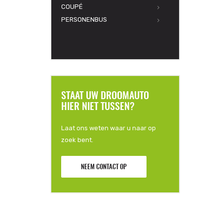
COUPÉ
PERSONENBUS
STAAT UW DROOMAUTO
HIER NIET TUSSEN?
Laat ons weten waar u naar op
zoek bent.
NEEM CONTACT OP