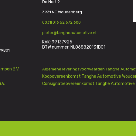
De Nort 9
3931 NE Woudenberg
0031(0)6 52 672 600
pieter@tangheautomotive.nl
KVK: 99137925
BTW nummer: NL868820131B01
99B01
mpen B.V.
Algemene leveringsvoorwaarden Tanghe Automot
Koopovereenkomst Tanghe Automotive Wouden
.V.
Consignatieovereenkomst Tanghe Automotive 