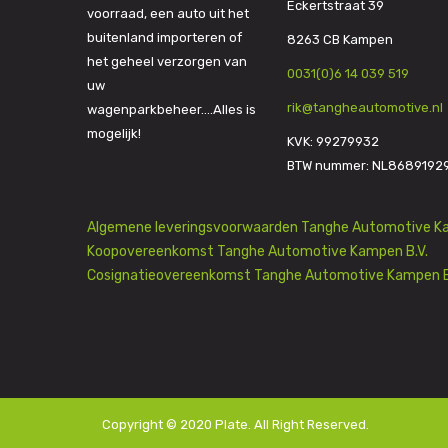
Eckertstraat 39
voorraad, een auto uit het
buitenland importeren of
8263 CB Kampen
het geheel verzorgen van
0031(0)6 14 039 519
uw
rik@tangheautomotive.nl
wagenparkbeheer….Alles is
mogelijk!
KVK: 99279932
BTW nummer: NL8689192
Algemene leveringsvoorwaarden Tanghe Automotive Ka
Koopovereenkomst Tanghe Automotive Kampen B.V.
Cosignatieovereenkomst Tanghe Automotive Kampen B
Copyright © 2020
Plate
. All Right Reserved.